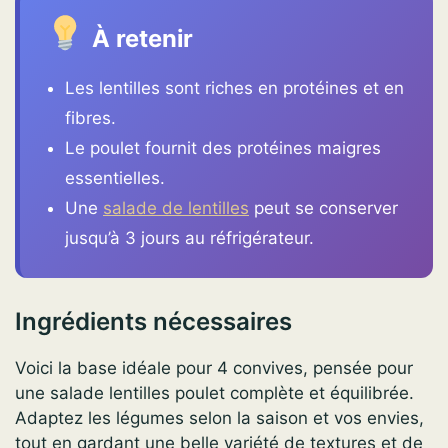
À retenir
Les lentilles sont riches en protéines et en
fibres.
Le poulet fournit des protéines maigres
essentielles.
Une
salade de lentilles
peut se conserver
jusqu’à 3 jours au réfrigérateur.
Ingrédients nécessaires
Voici la base idéale pour 4 convives, pensée pour
une salade lentilles poulet complète et équilibrée.
Adaptez les légumes selon la saison et vos envies,
tout en gardant une belle variété de textures et de