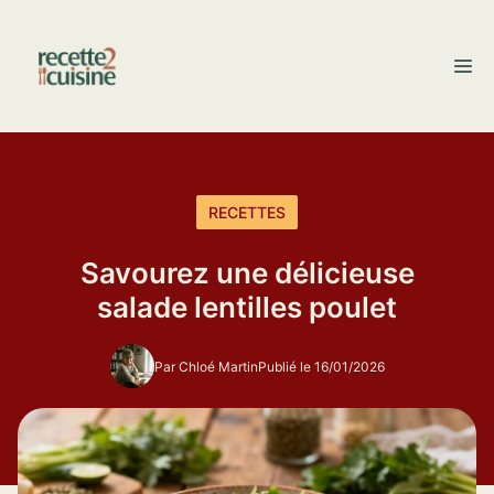
Aller
au
M
contenu
RECETTES
Savourez une délicieuse
salade lentilles poulet
Par Chloé Martin
Publié le 16/01/2026