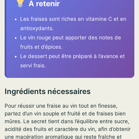
À retenir
Les fraises sont riches en vitamine C et en
antioxydants.
Le vin rouge peut apporter des notes de
fruits et d’épices.
Le dessert peut être préparé à l’avance et
servi frais.
Ingrédients nécessaires
Pour réussir une fraise au vin tout en finesse,
partez d’un vin souple et fruité et de fraises bien
mûres. Le secret tient dans l’équilibre entre sucre,
acidité des fruits et caractère du vin, afin d’obtenir
une macération aromatique qui reste fraîche et