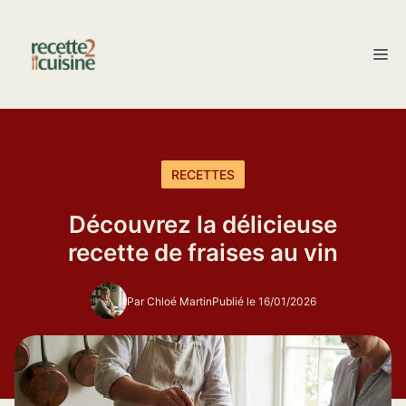
Aller
au
M
contenu
RECETTES
Découvrez la délicieuse
recette de fraises au vin
Par Chloé Martin
Publié le 16/01/2026