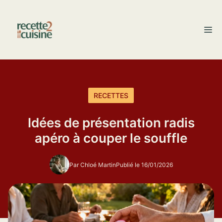
Aller
au
M
contenu
RECETTES
Idées de présentation radis
apéro à couper le souffle
Par Chloé Martin
Publié le 16/01/2026