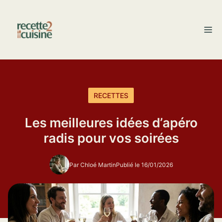
Aller
au
M
contenu
RECETTES
Les meilleures idées d’apéro
radis pour vos soirées
Par Chloé Martin
Publié le 16/01/2026