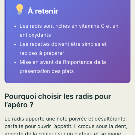
À retenir
Les radis sont riches en vitamine C et en
antioxydants
Les recettes doivent être simples et
rapides à préparer
Mise en avant de l’importance de la
présentation des plats
Pourquoi choisir les radis pour
l’apéro ?
Le radis apporte une note poivrée et désaltérante,
parfaite pour ouvrir l’appétit. Il croque sous la dent,
apporte de la couleur sur un plateau et se marie