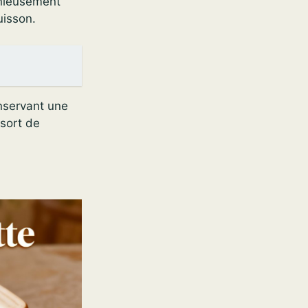
onieusement
uisson.
nservant une
 sort de