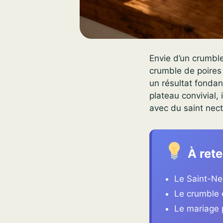
Envie d’un crumble
crumble de poires
un résultat fondan
plateau convivial,
avec du saint nect
À rete
Le Saint-Ne
Le crumble e
Le mariage 