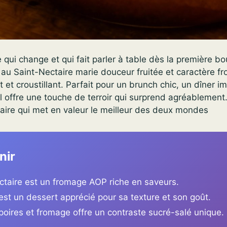
 qui change et qui fait parler à table dès la première b
 au Saint-Nectaire marie douceur fruitée et caractère f
t et croustillant. Parfait pour un brunch chic, un dîner i
 il offre une touche de terroir qui surprend agréablement
aire qui met en valeur le meilleur des deux mondes
nir
ctaire est un fromage AOP riche en saveurs.
st un dessert apprécié pour sa texture et son goût.
poires et fromage offre un contraste sucré-salé unique.