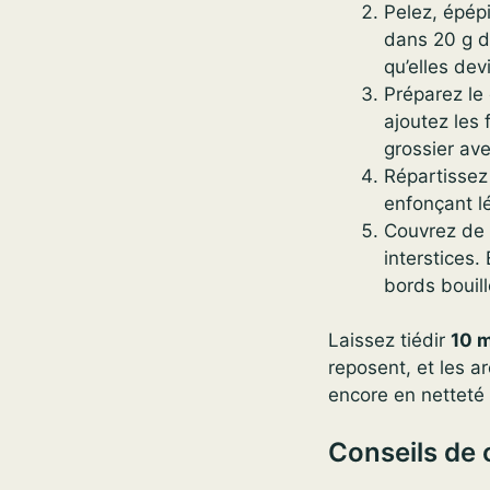
Pelez, épép
dans 20 g de
qu’elles dev
Préparez le 
ajoutez les 
grossier av
Répartissez
enfonçant lé
Couvrez de 
interstices
bords bouil
Laissez tiédir
10 
reposent, et les a
encore en netteté
Conseils de 