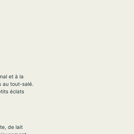
al et à la
s au tout-salé.
its éclats
e, de lait