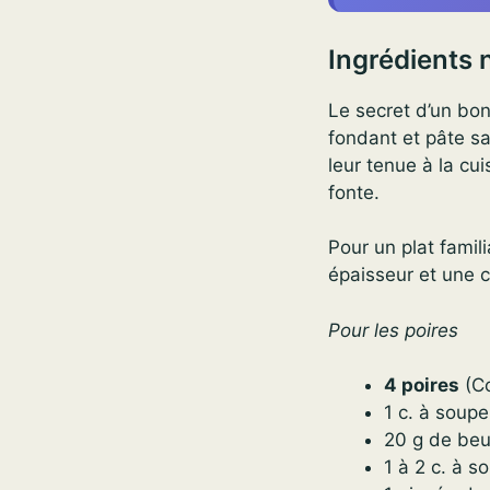
Ingrédients 
Le secret d’un bon
fondant et pâte sa
leur tenue à la cu
fonte.
Pour un plat famil
épaisseur et une c
Pour les poires
4 poires
(Co
1 c. à soupe
20 g de beu
1 à 2 c. à s