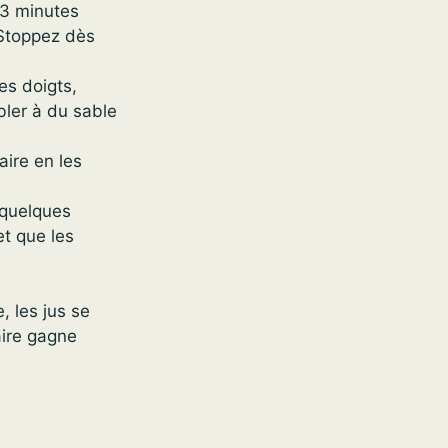
 3 minutes
. Stoppez dès
es doigts,
bler à du sable
aire en les
 quelques
et que les
, les jus se
aire gagne