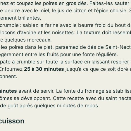
inez et coupez les poires en gros dés. Faites-les sauter
 beurre avec le miel, le jus de citron et l’épice choisie
iennent brillantes.
crumble : sablez la farine avec le beurre froid du bout d
flocons d’avoine et les noisettes. La texture doit ressem
ec quelques morceaux.
 les poires dans le plat, parsemez de dés de Saint-Nect
gèrement entre les fruits pour une fonte régulière.
pâte à crumble sur toute la surface en laissant respirer
. Enfournez
25 à 30 minutes
jusqu’à ce que ce soit doré 
lonnent.
minutes
avant de servir. La fonte du fromage se stabilise
rômes se développent. Cette recette avec du saint nect
 de goût après quelques minutes de repos.
cuisson