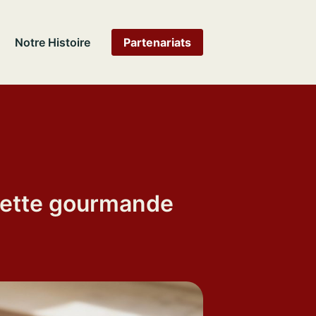
Notre Histoire
Partenariats
ecette gourmande