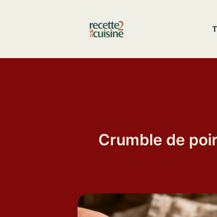
Aller
au
T
contenu
Crumble de poir