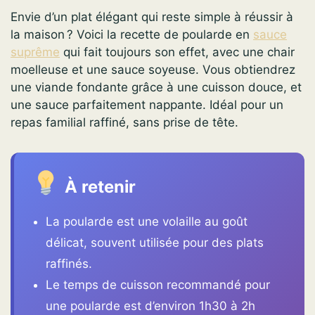
Envie d’un plat élégant qui reste simple à réussir à
la maison ? Voici la recette de poularde en
sauce
suprême
qui fait toujours son effet, avec une chair
moelleuse et une sauce soyeuse. Vous obtiendrez
une viande fondante grâce à une cuisson douce, et
une sauce parfaitement nappante. Idéal pour un
repas familial raffiné, sans prise de tête.
À retenir
La poularde est une volaille au goût
délicat, souvent utilisée pour des plats
raffinés.
Le temps de cuisson recommandé pour
une poularde est d’environ 1h30 à 2h