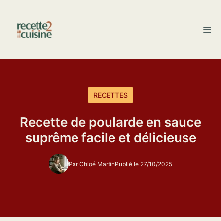
Aller
au
M
contenu
RECETTES
Recette de poularde en sauce
suprême facile et délicieuse
Par Chloé Martin
Publié le 27/10/2025