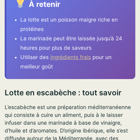
À retenir
La lotte est un poisson maigre riche en
protéines
La marinade peut être laissée jusqu’à 24
heures pour plus de saveurs
Utiliser des
ingrédients frais
pour un
meilleur goût
Lotte en escabèche : tout savoir
L’escabèche est une préparation méditerranéenne
qui consiste à cuire un aliment, puis à le laisser
infuser dans une marinade à base de vinaigre,
d’huile et d’aromates. D’origine ibérique, elle s’est
diffusée autour de la Méditerranée, avec des