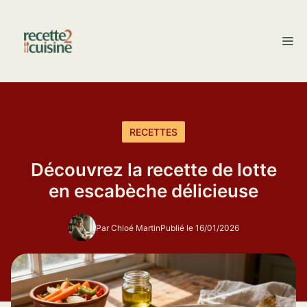
Aller
au
M
contenu
RECETTES
Découvrez la recette de lotte
en escabèche délicieuse
Par Chloé Martin
Publié le 16/01/2026