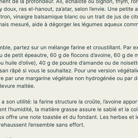
nt de la profondeur. Ail, échalote ou oignon, thym, rom
 doux, ras el-hanout, za’atar, selon l’envie. Une petite a
itron, vinaigre balsamique blanc ou un trait de jus de cit
 mais mesuré, aide à dégorger les légumes aqueux comm
mble, partez sur un mélange farine et croustillant. Par 
u de petit épeautre, 60 g de flocons d’avoine, 60 g de 
u huile d’olive), 40 g de poudre d’amande ou de noisett
an râpé si vous le souhaitez. Pour une version végétali
e par une margarine végétale non hydrogénée ou par de l
levure maltée.
 son utilité: la farine structure la croûte, l’avoine appo
nt l’humidité, la matière grasse assure le sablé et la col
x offre une note toastée et du fondant. Les herbes et 
rehaussent l’ensemble sans effort.