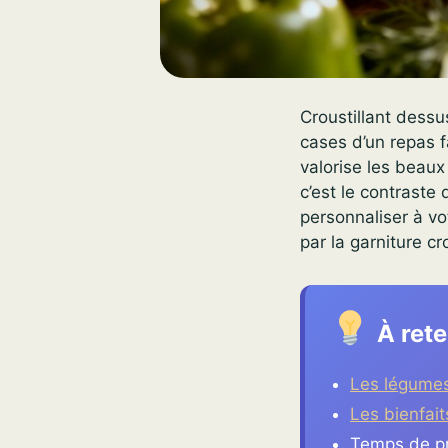
Croustillant dess
cases d’un repas fa
valorise les beaux
c’est le contraste
personnaliser à v
par la garniture cr
À rete
Les légumes 
Les bienfait
Temps de pré