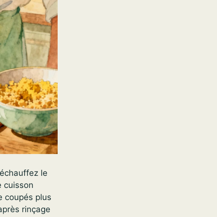
réchauffez le
e cuisson
e coupés plus
après rinçage