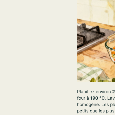
Planifiez environ
2
four à
190 °C
. La
homogène. Les plu
petits que les plu