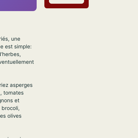
iés, une
e est simple:
d’herbes,
 éventuellement
ariez asperges
s, tomates
gnons et
 brocoli,
es olives