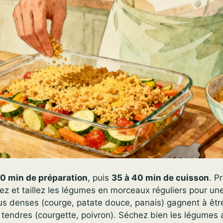
0 min de préparation
, puis
35 à 40 min de cuisson
. P
vez et taillez les légumes en morceaux réguliers pour un
s denses (courge, patate douce, panais) gagnent à êtr
s tendres (courgette, poivron). Séchez bien les légumes 