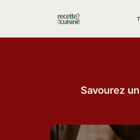
Aller
au
T
contenu
Savourez un