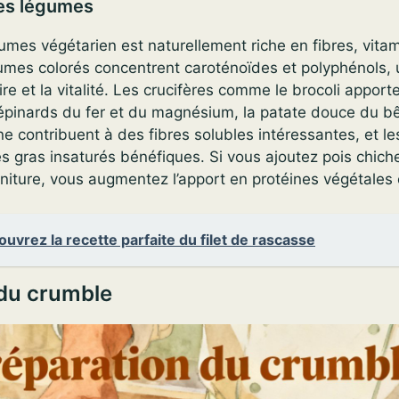
des légumes
mes végétarien est naturellement riche en fibres, vitam
mes colorés concentrent caroténoïdes et polyphénols, u
e et la vitalité. Les crucifères comme le brocoli apport
 épinards du fer et du magnésium, la patate douce du b
ne contribuent à des fibres solubles intéressantes, et l
s gras insaturés bénéfiques. Si vous ajoutez pois chich
niture, vous augmentez l’apport en protéines végétales e
uvrez la recette parfaite du filet de rascasse
 du crumble