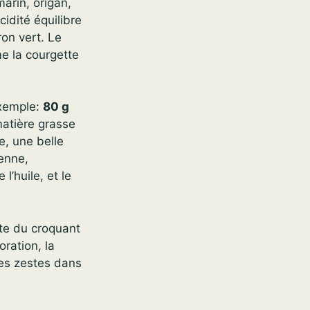
arin, origan,
cidité équilibre
ron vert. Le
e la courgette
exemple:
80 g
matière grasse
e, une belle
enne,
’huile, et le
rte du croquant
oration, la
les zestes dans