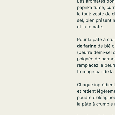
Les aromates donne
paprika fumé, curry
le tout: zeste de c
sel, bien présent
et la tomate.
Pour la pâte à cru
de farine
de blé o
(beurre demi-sel o
poignée de parmes
remplacez le beurr
fromage par de la 
Chaque ingrédient a
et retient légèreme
poudre d’oléagineu
la pâte à crumble 