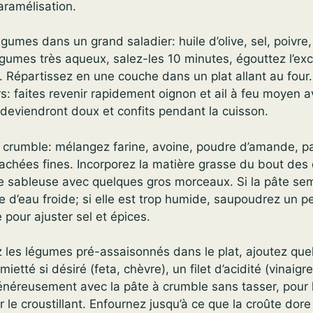
aramélisation.
gumes dans un grand saladier: huile d’olive, sel, poivre
égumes très aqueux, salez-les 10 minutes, égouttez l’ex
le. Répartissez en une couche dans un plat allant au four
s: faites revenir rapidement oignon et ail à feu moyen a
ls deviendront doux et confits pendant la cuisson.
à crumble: mélangez farine, avoine, poudre d’amande, p
achées fines. Incorporez la matière grasse du bout des 
re sableuse avec quelques gros morceaux. Si la pâte se
re d’eau froide; si elle est trop humide, saupoudrez un p
pour ajuster sel et épices.
 les légumes pré-assaisonnés dans le plat, ajoutez qu
ietté si désiré (feta, chèvre), un filet d’acidité (vinaigr
énéreusement avec la pâte à crumble sans tasser, pour la
er le croustillant. Enfournez jusqu’à ce que la croûte dore