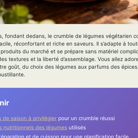
us, fondant dedans, le crumble de légumes végétarien c
cile, réconfortant et riche en saveurs. Il s’adapte à tout
 produits du marché et se prépare sans matériel compliq
 des textures et la liberté d’assemblage. Vous allez adore
otre goût, du choix des légumes aux parfums des épices
oustillante.
nir
de saison à privilégier
pour un crumble réussi
s nutritionnels des légumes
utilisés
paration et de cuisson pour une planification facile