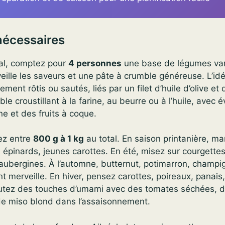
nécessaires
ial, comptez pour
4 personnes
une base de légumes var
eille les saveurs et une pâte à crumble généreuse. L’idé
ent rôtis ou sautés, liés par un filet d’huile d’olive et 
le croustillant à la farine, au beurre ou à l’huile, avec
ne et des fruits à coque.
ez entre
800 g à 1 kg
au total. En saison printanière, m
s, épinards, jeunes carottes. En été, misez sur courgette
 aubergines. À l’automne, butternut, potimarron, champi
t merveille. En hiver, pensez carottes, poireaux, panais,
utez des touches d’umami avec des tomates séchées, d
de miso blond dans l’assaisonnement.