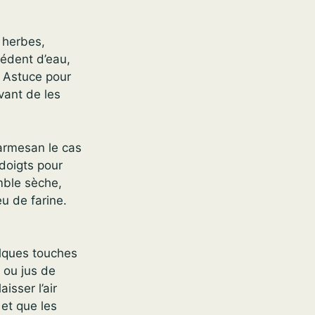
, herbes,
cédent d’eau,
. Astuce pour
vant de les
armesan le cas
doigts pour
mble sèche,
eu de farine.
elques touches
e ou jus de
isser l’air
 et que les