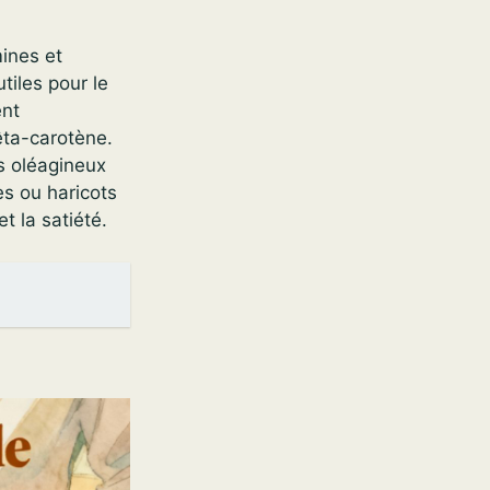
ines et
tiles pour le
ent
êta-carotène.
es oléagineux
es ou haricots
t la satiété.