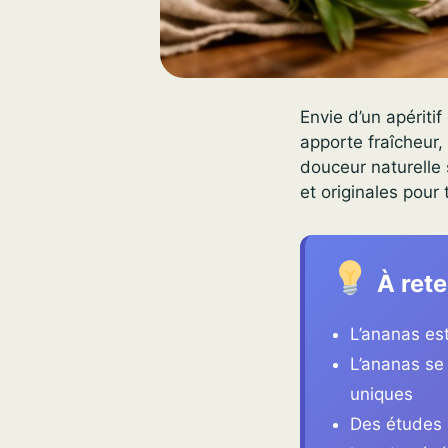
Envie d’un apériti
apporte fraîcheur,
douceur naturelle 
et originales pour
À rete
L’ananas es
L’ananas se 
uniques
Des études 