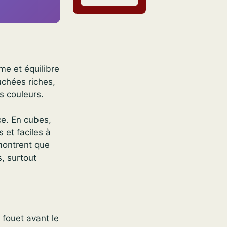
ume et équilibre
uchées riches,
s couleurs.
ce. En cubes,
 et faciles à
 montrent que
, surtout
 fouet avant le