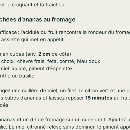
 le croquant et la fraîcheur.
uchées d’ananas au fromage
ficace : l’acidulé du fruit rencontre la rondeur du froma
assiette qui met en appétit.
s en cubes (env.
2 cm
de côté)
hoix : chèvre frais, feta, comté, bleu doux
 miel liquide, piment d’Espelette
nthe ou basilic
gez une cuillère de miel, un filet de citron vert et une 
es cubes d’ananas et laissez reposer
15 minutes
au frai
 dés.
ananas et un dé de fromage sur un cure-dent. Ajoutez u
ic. Le miel citronné relève sans dominer, le piment app