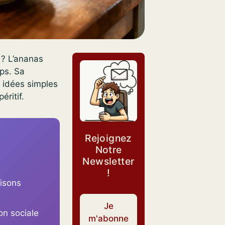
 ? L’ananas
ups. Sa
s idées simples
éritif.
Rejoignez
Notre
Newsletter
!
aisons
Je
on sociale
m'abonne