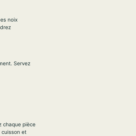
des noix
udrez
ement. Servez
z chaque pièce
 cuisson et