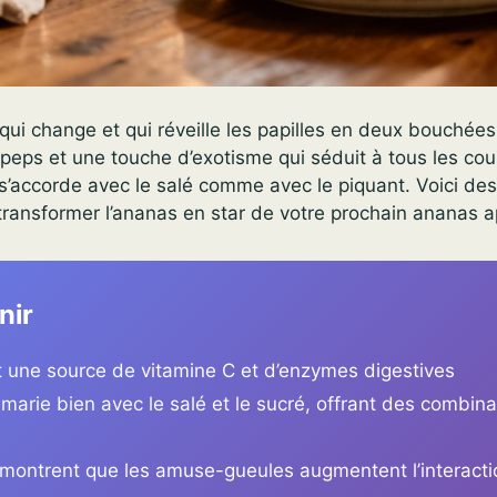
f qui change et qui réveille les papilles en deux bouchées
 peps et une touche d’exotisme qui séduit à tous les co
s’accorde avec le salé comme avec le piquant. Voici de
 transformer l’ananas en star de votre prochain ananas ap
nir
t une source de vitamine C et d’enzymes digestives
marie bien avec le salé et le sucré, offrant des combin
montrent que les amuse-gueules augmentent l’interacti