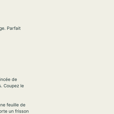
ge. Parfait
pincée de
s. Coupez le
ne feuille de
orte un frisson