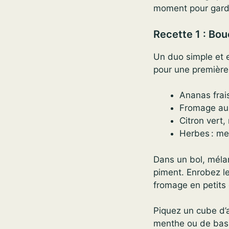
moment pour garder
Recette 1 : Bo
Un duo simple et ef
pour une première 
Ananas frai
Fromage au c
Citron vert,
Herbes : me
Dans un bol, mélan
piment. Enrobez l
fromage en petits
Piquez un cube d’
menthe ou de basil