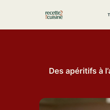
Aller
au
T
contenu
Des apéritifs à 