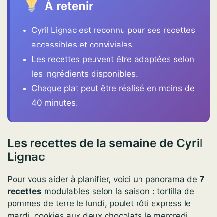
À retenir
Cyril Lignac est reconnu pour ses recettes
accessibles et conviviales.
Les recettes peuvent être adaptées selon
les ingrédients disponibles.
Chaque plat peut être réalisé en moins de
40 minutes.
Les recettes de la semaine de Cyril
Lignac
Pour vous aider à planifier, voici un panorama de
7
recettes
modulables selon la saison : tortilla de
pommes de terre le lundi, poulet rôti express le
mardi, cookies aux deux chocolats le mercredi.