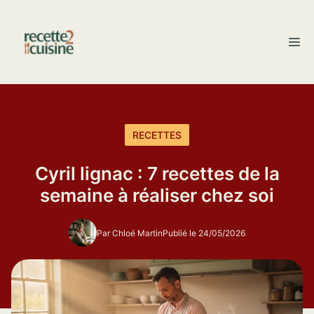
Aller
au
M
contenu
RECETTES
Cyril lignac : 7 recettes de la
semaine à réaliser chez soi
Par Chloé Martin
Publié le 24/05/2026