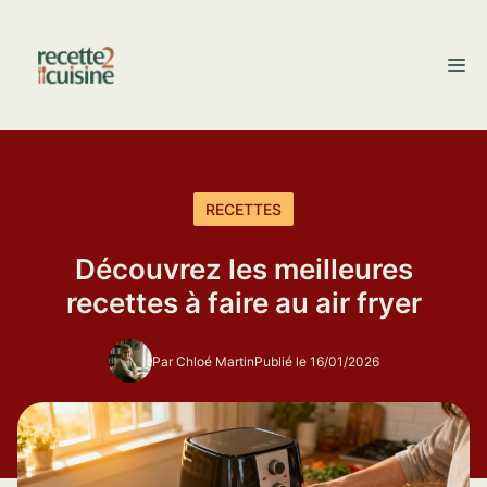
Aller
au
M
contenu
RECETTES
Découvrez les meilleures
recettes à faire au air fryer
Par Chloé Martin
Publié le 16/01/2026