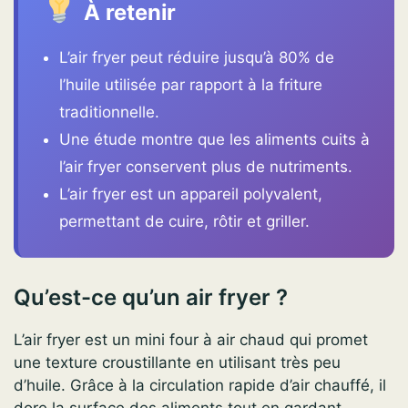
À retenir
L’air fryer peut réduire jusqu’à 80% de
l’huile utilisée par rapport à la friture
traditionnelle.
Une étude montre que les aliments cuits à
l’air fryer conservent plus de nutriments.
L’air fryer est un appareil polyvalent,
permettant de cuire, rôtir et griller.
Qu’est-ce qu’un air fryer ?
L’air fryer est un mini four à air chaud qui promet
une texture croustillante en utilisant très peu
d’huile. Grâce à la circulation rapide d’air chauffé, il