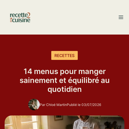
Aller
au
M
contenu
RECETTES
14 menus pour manger
sainement et équilibré au
quotidien
Par Chloé Martin
Publié le 03/07/2026